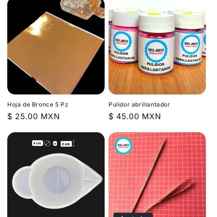
Hoja de Bronce 5 Pz
Pulidor abrillantador
Precio
$ 25.00 MXN
Precio
$ 45.00 MXN
habitual
habitual