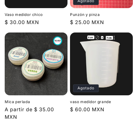
Agotado
Vaso medidor chico
Punzón y pinza
Precio
$ 30.00 MXN
Precio
$ 25.00 MXN
habitual
habitual
Agotado
Mica perlada
vaso medidor grande
Precio
A partir de $ 35.00
Precio
$ 60.00 MXN
habitual
MXN
habitual