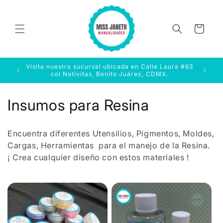
Ir
directamente
al contenido
Carrito
Visita nuestra sucursal ubicada en Calle Laura #63
499
E
col Nativitas, Benito Juárez, CDMX.
C
Insumos para Resina
o
Encuentra diferentes Utensilios, Pigmentos, Moldes,
l
Cargas, Herramientas para el manejo de la Resina.
¡ Crea cualquier diseño con estos materiales !
e
c
c
i