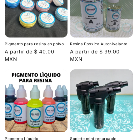
ó
n
:
Pigmento para resina en polvo
Resina Epoxica Autonivelante
Precio
A partir de $ 40.00
Precio
A partir de $ 99.00
habitual
MXN
habitual
MXN
Pigmento Líquido
Soplete mini recargable