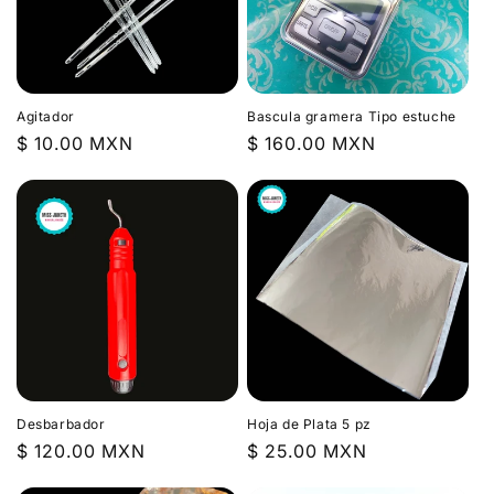
Agitador
Bascula gramera Tipo estuche
Precio
$ 10.00 MXN
Precio
$ 160.00 MXN
habitual
habitual
Desbarbador
Hoja de Plata 5 pz
Precio
$ 120.00 MXN
Precio
$ 25.00 MXN
habitual
habitual