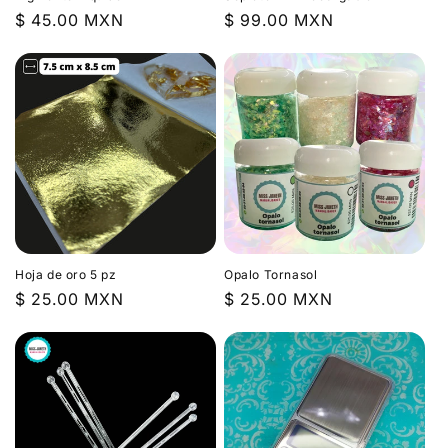
Precio
$ 45.00 MXN
Precio
$ 99.00 MXN
habitual
habitual
Hoja de oro 5 pz
Opalo Tornasol
Precio
$ 25.00 MXN
Precio
$ 25.00 MXN
habitual
habitual